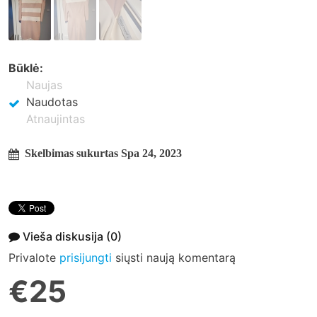
Būklė:
Naujas
Naudotas
Atnaujintas
Skelbimas sukurtas Spa 24, 2023
Vieša diskusija
(0)
Privalote
prisijungti
siųsti naują komentarą
€25