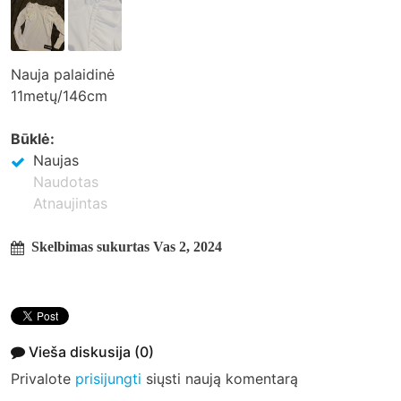
Nauja palaidinė
11metų/146cm
Būklė:
Naujas
Naudotas
Atnaujintas
Skelbimas sukurtas Vas 2, 2024
Vieša diskusija
(0)
Privalote
prisijungti
siųsti naują komentarą