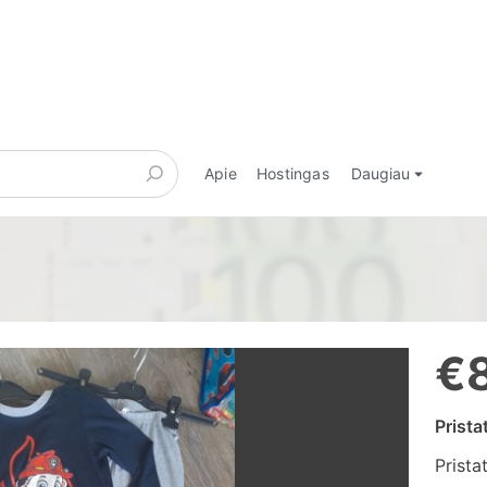
Apie
Hostingas
Daugiau
€
Prist
Prista