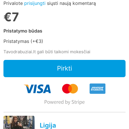
Privalote
prisijungti
siųsti naują komentarą
€7
Pristatymo būdas
Pristatymas (+
€3
)
Tavodrabuziai.lt gali būti taikomi mokesčiai
Pirkti
Ligija