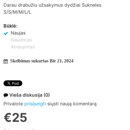
Darau drabužiu užsakymus dydžiai Sukneles
S/S/M/M/L/L
Būklė:
Naujas
Naudotas
Atnaujintas
Skelbimas sukurtas Bir 21, 2024
Vieša diskusija
(0)
Privalote
prisijungti
siųsti naują komentarą
€25