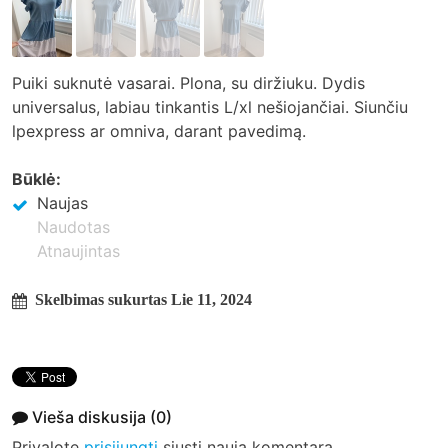
Puiki suknutė vasarai. Plona, su diržiuku. Dydis
universalus, labiau tinkantis L/xl nešiojančiai. Siunčiu
lpexpress ar omniva, darant pavedimą.
Būklė:
Naujas
Naudotas
Atnaujintas
Skelbimas sukurtas Lie 11, 2024
Vieša diskusija
(0)
Privalote
prisijungti
siųsti naują komentarą