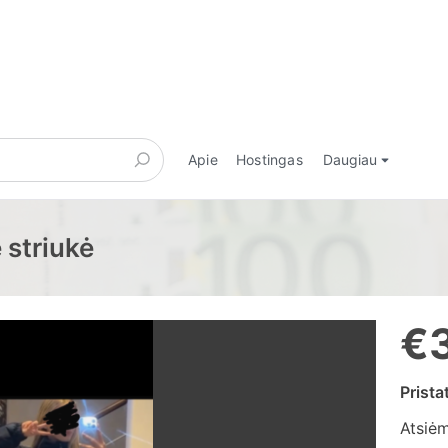
Apie
Hostingas
Daugiau
 striukė
€
Prist
Atsiė