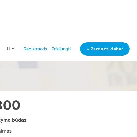
+ Parduoti dabar
lt
Registruotis
Prisijungti
300
atymo būdas
mimas