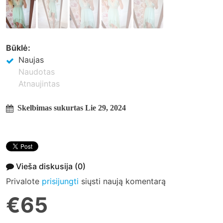
Būklė:
Naujas
Naudotas
Atnaujintas
Skelbimas sukurtas Lie 29, 2024
Vieša diskusija
(0)
Privalote
prisijungti
siųsti naują komentarą
€65