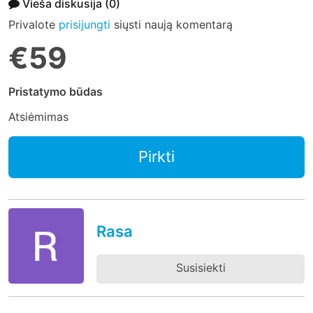
Vieša diskusija
(0)
Privalote
prisijungti
siųsti naują komentarą
€59
Pristatymo būdas
Atsiėmimas
Pirkti
Rasa
Susisiekti