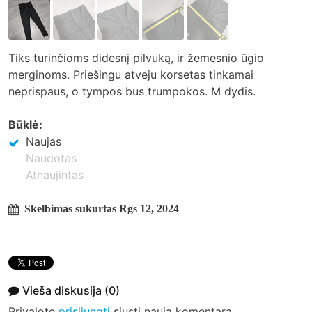
Tiks turinčioms didesnį pilvuką, ir žemesnio ūgio
merginoms. Priešingu atveju korsetas tinkamai
neprispaus, o tympos bus trumpokos. M dydis.
Būklė:
Naujas
Naudotas
Atnaujintas
Skelbimas sukurtas Rgs 12, 2024
Vieša diskusija
(0)
Privalote
prisijungti
siųsti naują komentarą