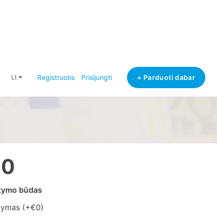
+ Parduoti dabar
lt
Registruotis
Prisijungti
10
atymo būdas
tymas (+
€0
)