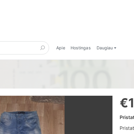
Apie
Hostingas
Daugiau
€
Prist
Prista