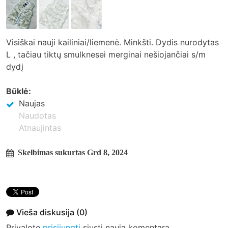
Visiškai nauji kailiniai/liemenė. Minkšti. Dydis nurodytas
L , tačiau tiktų smulknesei merginai nešiojančiai s/m
dydį
Būklė:
Naujas
Naudotas
Atnaujintas
Skelbimas sukurtas Grd 8, 2024
Vieša diskusija
(0)
Privalote
prisijungti
siųsti naują komentarą