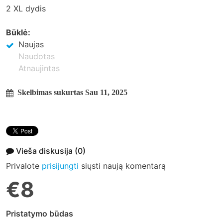
2 XL dydis
Būklė:
Naujas
Naudotas
Atnaujintas
Skelbimas sukurtas Sau 11, 2025
Vieša diskusija
(0)
Privalote
prisijungti
siųsti naują komentarą
€8
Pristatymo būdas