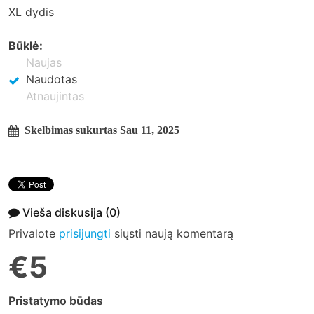
XL dydis
Būklė:
Naujas
Naudotas
Atnaujintas
Skelbimas sukurtas Sau 11, 2025
Vieša diskusija
(0)
Privalote
prisijungti
siųsti naują komentarą
€5
Pristatymo būdas