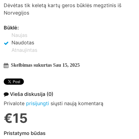
Dėvėtas tik keletą kartų geros būklės megztinis iš
Norvegijos
Būklė:
Naujas
Naudotas
Atnaujintas
Skelbimas sukurtas Sau 15, 2025
Vieša diskusija
(0)
Privalote
prisijungti
siųsti naują komentarą
€15
Pristatymo būdas