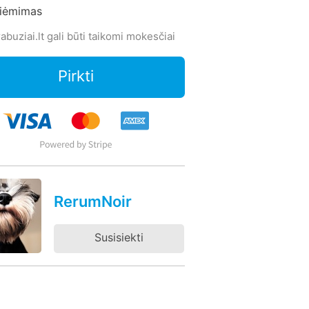
siėmimas
abuziai.lt gali būti taikomi mokesčiai
Pirkti
RerumNoir
Susisiekti