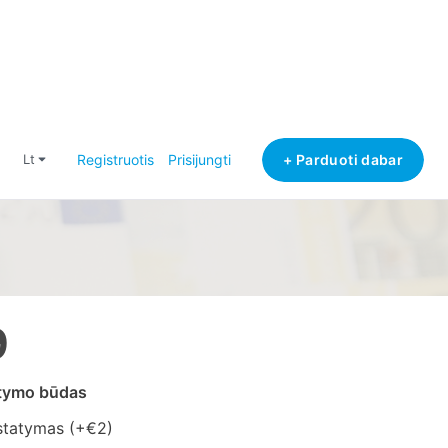
+ Parduoti dabar
lt
Registruotis
Prisijungti
9
atymo būdas
statymas (+
€2
)