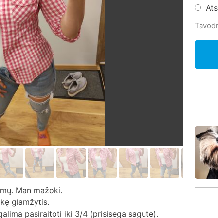
At
Tavodr
kumų. Man mažoki.
nkę glamžytis.
lima pasiraitoti iki 3/4 (prisisega sagute).