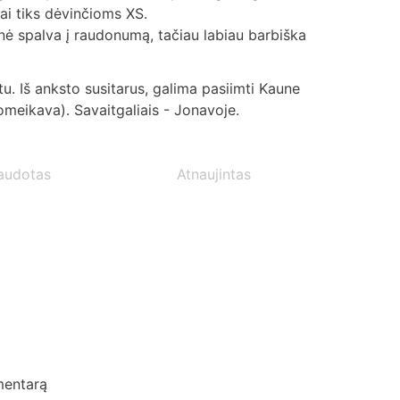
iai tiks dėvinčioms XS.
nė spalva į raudonumą, tačiau labiau barbiška
. Iš anksto susitarus, galima pasiimti Kaune
omeikava). Savaitgaliais - Jonavoje.
audotas
Atnaujintas
mentarą