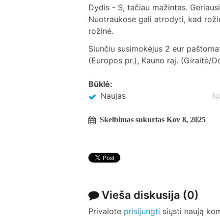
Dydis - S, tačiau mažintas. Geriaus
Nuotraukose gali atrodyti, kad roži
rožinė.
Siunčiu susimokėjus 2 eur paštomatu
(Europos pr.), Kauno raj. (Giraitė/D
Būklė:
Naujas
N
Skelbimas sukurtas Kov 8, 2025
Vieša diskusija
(0)
Privalote
prisijungti
siųsti naują ko