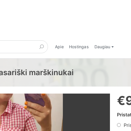
Apie
Hostingas
Daugiau
asariški marškinukai
€
Prist
Pri