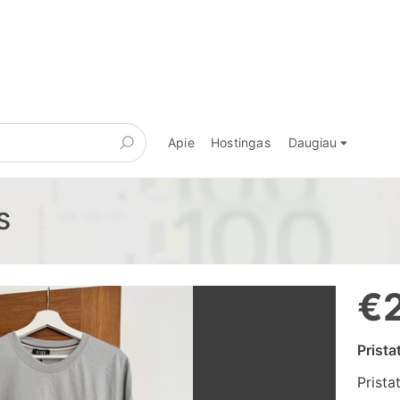
Apie
Hostingas
Daugiau
S
€
Prist
Prista