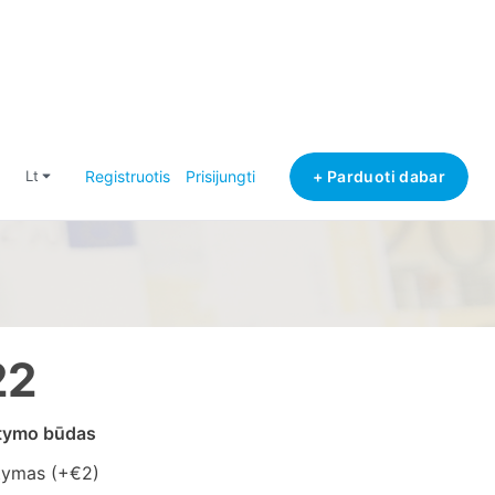
+ Parduoti dabar
lt
Registruotis
Prisijungti
22
atymo būdas
tymas (+
€2
)