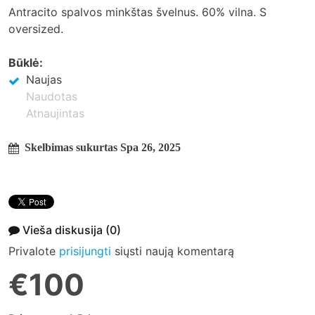
Antracito spalvos minkštas švelnus. 60% vilna. S
oversized.
Būklė:
Naujas
Naudotas
Atnaujintas
Skelbimas sukurtas Spa 26, 2025
Vieša diskusija
(0)
Privalote
prisijungti
siųsti naują komentarą
€100