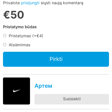
Privalote
prisijungti
siųsti naują komentarą
€50
Pristatymo būdas
Pristatymas (+
€4
)
Atsiėmimas
Pirkti
Артем
Susisiekti