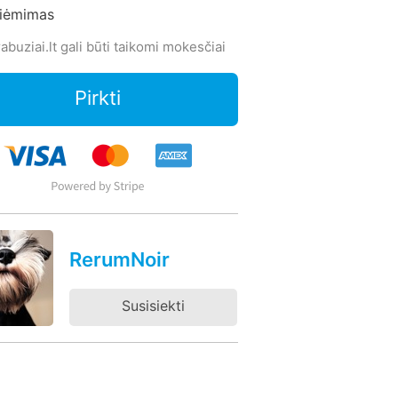
siėmimas
abuziai.lt gali būti taikomi mokesčiai
Pirkti
RerumNoir
Susisiekti