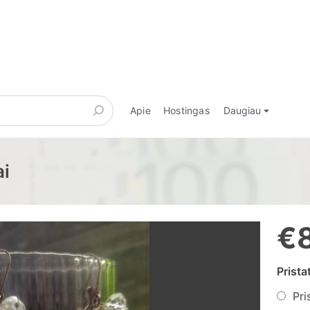
Apie
Hostingas
Daugiau
ai
€
Prist
Pri