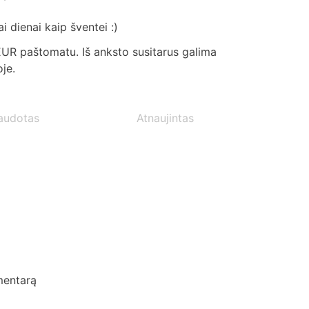
i dienai kaip šventei :)
UR paštomatu. Iš anksto susitarus galima
je.
audotas
Atnaujintas
mentarą