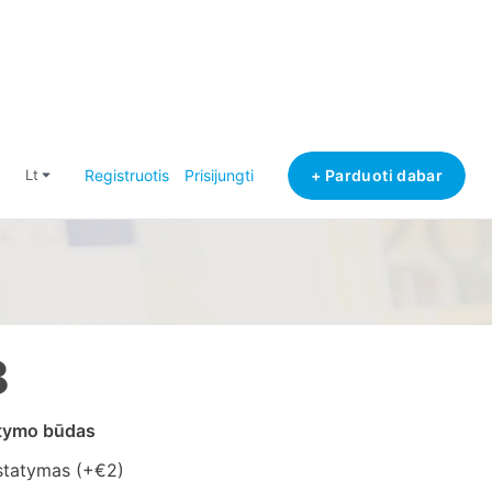
+ Parduoti dabar
lt
Registruotis
Prisijungti
8
atymo būdas
statymas (+
€2
)