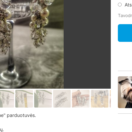
At
Tavodr
one" parduotuvės.
ų.