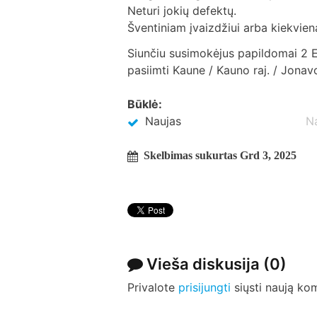
Neturi jokių defektų.
Šventiniam įvaizdžiui arba kiekviena
Siunčiu susimokėjus papildomai 2 E
pasiimti Kaune / Kauno raj. / Jonavo
Būklė:
Naujas
N
Skelbimas sukurtas Grd 3, 2025
Vieša diskusija
(0)
Privalote
prisijungti
siųsti naują ko