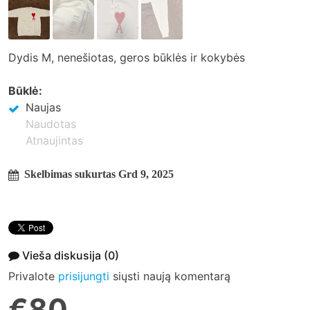
Dydis M, nenešiotas, geros būklės ir kokybės
Būklė:
Naujas
Naudotas
Atnaujintas
Skelbimas sukurtas Grd 9, 2025
Vieša diskusija
(0)
Privalote
prisijungti
siųsti naują komentarą
€80