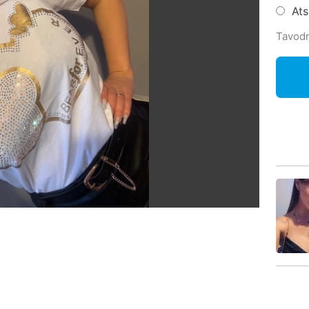
At
Tavodr