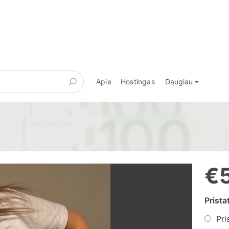
Apie
Hostingas
Daugiau
€
Prist
Pri