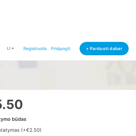
+ Parduoti dabar
lt
Registruotis
Prisijungti
5.50
atymo būdas
statymas (+
€2.50
)