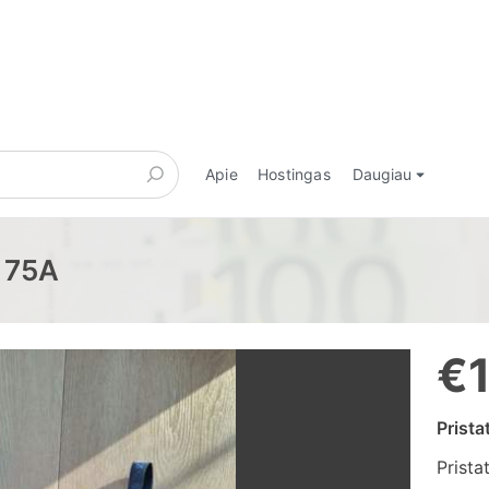
Apie
Hostingas
Daugiau
, 75A
€
Prist
Prista