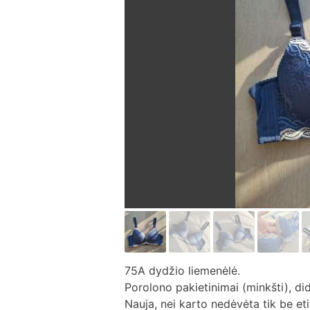
75A dydžio liemenėlė.
Porolono pakietinimai (minkšti), di
Nauja, nei karto nedėvėta tik be eti