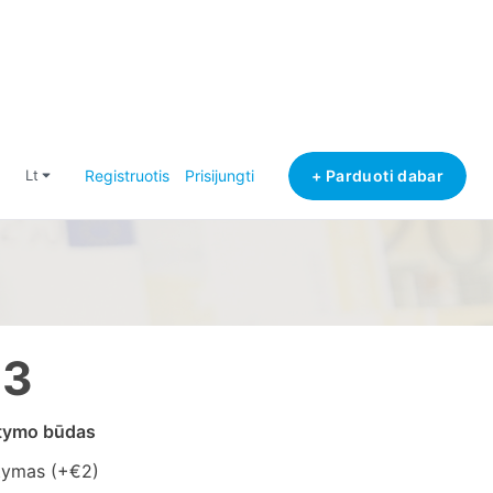
+ Parduoti dabar
lt
Registruotis
Prisijungti
13
atymo būdas
tymas (+
€2
)