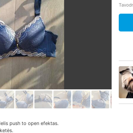
Tavodr
delis push to open efektas.
ketės.