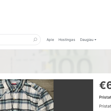
Apie
Hostingas
Daugiau
€
Prist
Prista