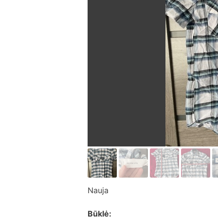
Nauja
Būklė: