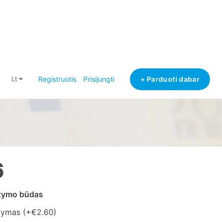
+ Parduoti dabar
lt
Registruotis
Prisijungti
6
atymo būdas
tymas (+
€2.60
)