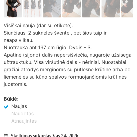
Visiškai nauja (dar su etikete).
Siunčiausi 2 sukneles šventei, bet šios taip ir
neapsivilkau.
Nuotrauka ant 167 cm ūgio. Dydis - S.
Apatinė (sijono) dalis nepersišviečia, nugaroje užsisega
užtrauktuku. Visa viršutinė dalis - nėriniai. Nuostabiai
gražiai atrodys merginoms su putlesne krūtine arba be
liemenėlės su kūno spalvos formuojančiomis krūtinės
juostomis.
Būklė:
Naujas
Naudotas
Atnaujintas
Skelbimas sukurtas Vas 24, 2026