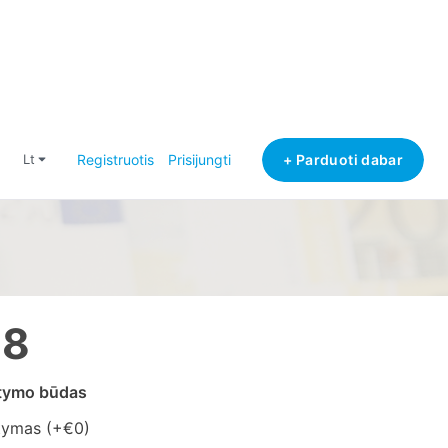
+ Parduoti dabar
lt
Registruotis
Prisijungti
18
atymo būdas
tymas (+
€0
)