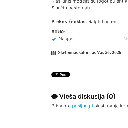
Klasikinis modelis su logotipu ant k
Siunčiu paštomatu.
Prekės ženklas:
Ralph Lauren
Būklė:
Naujas
N
Skelbimas sukurtas Vas 26, 2026
Vieša diskusija
(0)
Privalote
prisijungti
siųsti naują ko