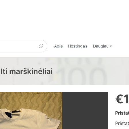
Apie
Hostingas
Daugiau
lti marškinėliai
€
Prist
Prista