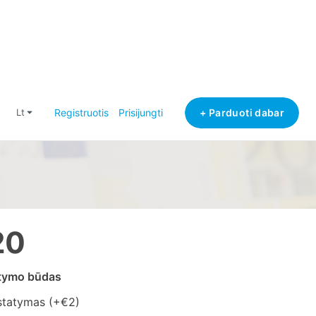
+ Parduoti dabar
lt
Registruotis
Prisijungti
20
atymo būdas
statymas (+
€2
)