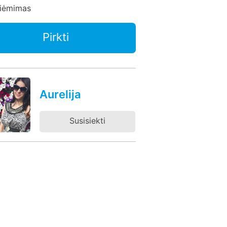
siėmimas
Pirkti
Aurelija
Susisiekti