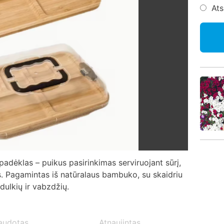
At
padėklas – puikus pasirinkimas serviruojant sūrį,
us. Pagamintas iš natūralaus bambuko, su skaidriu
dulkių ir vabzdžių.
audotas
Atnaujintas