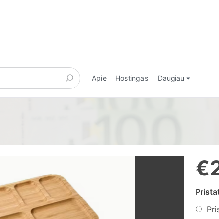
Apie
Hostingas
Daugiau
€
Prist
Pri