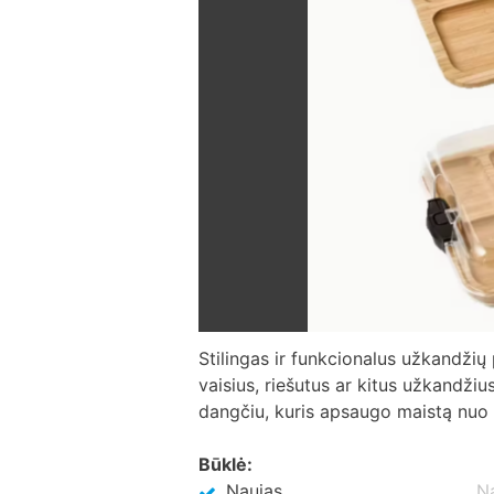
Stilingas ir funkcionalus užkandžių 
vaisius, riešutus ar kitus užkandži
dangčiu, kuris apsaugo maistą nuo 
Būklė:
Naujas
N