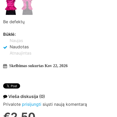
Be defektų
Būklė:
Naujas
Naudotas
Atnaujintas
Skelbimas sukurtas Kov 22, 2026
Vieša diskusija
(0)
Privalote
prisijungti
siųsti naują komentarą
€2.50