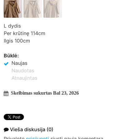
L dydis
Per krūtinę 114cm
Ilgis 100cm
Būklė:
Naujas
Naudotas
Atnaujintas
Skelbimas sukurtas Bal 23, 2026
Vieša diskusija
(0)
Privalote
prisijungti
siųsti naują komentarą