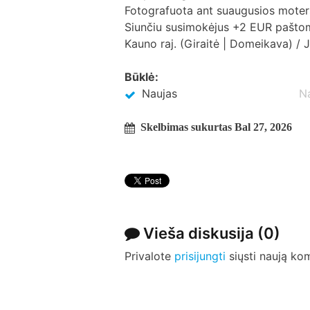
Fotografuota ant suaugusios moters 
Siunčiu susimokėjus +2 EUR paštoma
Kauno raj. (Giraitė | Domeikava) / 
Būklė:
Naujas
N
Skelbimas sukurtas Bal 27, 2026
Vieša diskusija
(0)
Privalote
prisijungti
siųsti naują ko