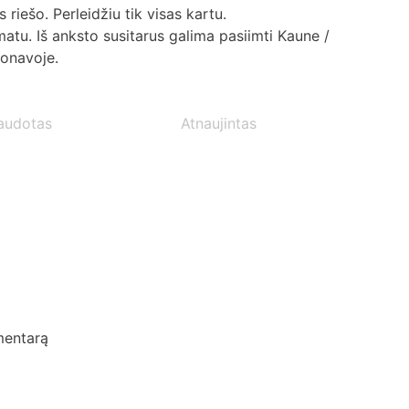
riešo. Perleidžiu tik visas kartu.
tu. Iš anksto susitarus galima pasiimti Kaune /
Jonavoje.
audotas
Atnaujintas
mentarą