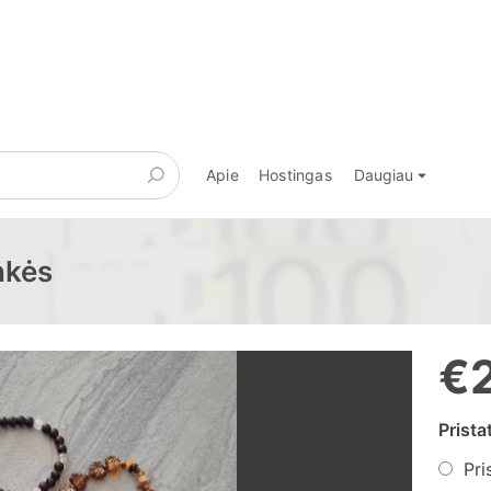
Apie
Hostingas
Daugiau
nkės
€
Prist
Pri