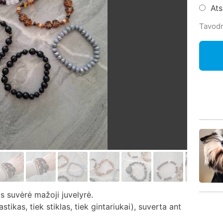
At
Tavodr
s suvėrė mažoji juvelyrė.
stikas, tiek stiklas, tiek gintariukai), suverta ant