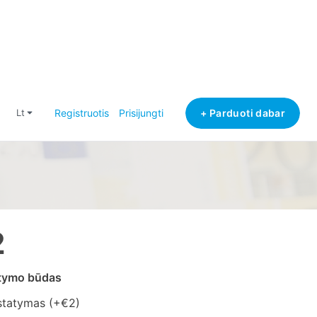
+ Parduoti dabar
lt
Registruotis
Prisijungti
2
atymo būdas
statymas (+
€2
)