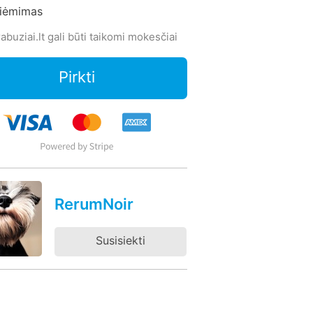
siėmimas
abuziai.lt gali būti taikomi mokesčiai
Pirkti
RerumNoir
Susisiekti