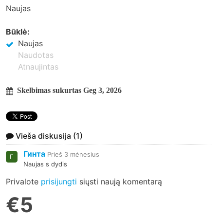
Naujas
Būklė:
Naujas
Naudotas
Atnaujintas
Skelbimas sukurtas Geg 3, 2026
Vieša diskusija
(1)
Гинта
Prieš 3 mėnesius
Naujas s dydis
Privalote
prisijungti
siųsti naują komentarą
€5