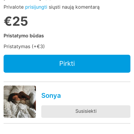
Privalote
prisijungti
siųsti naują komentarą
€25
Pristatymo būdas
Pristatymas (+
€3
)
Pirkti
Sonya
Susisiekti