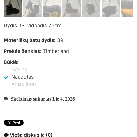
Dydis 39, vidpadis 25cm
Moteriškų batų dydis:
39
Prekės ženklas:
Timberland
Būklė:
Naujas
Naudotas
Atnaujintas
Skelbimas sukurtas Lie 4, 2026
Vieša diskusija
(0)