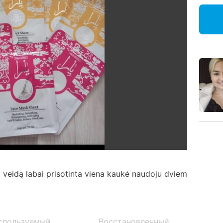
a veidą labai prisotinta viena kaukė naudoju dviem
спользуемый
Восстановленный