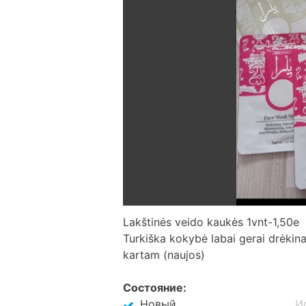
Lakštinės veido kaukės 1vnt-1,50e
Turkiška kokybė labai gerai drėkin
kartam (naujos)
Cостояние:
Новый
И