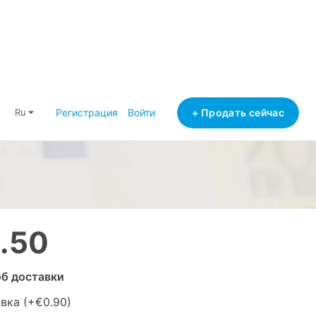
+ Продать сейчас
ru
Регистрация
Войти
.50
б доставки
вка (+
€0.90
)