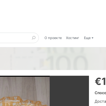
О проекте
Хостинг
Еще
€1
Спосо
Доста