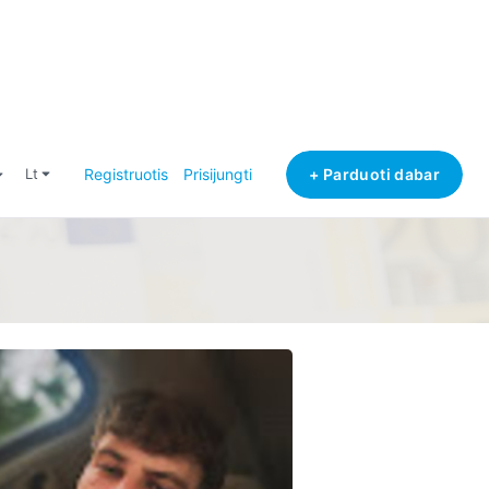
+ Parduoti dabar
lt
Registruotis
Prisijungti