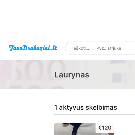
Laurynas
1 aktyvus skelbimas
€120