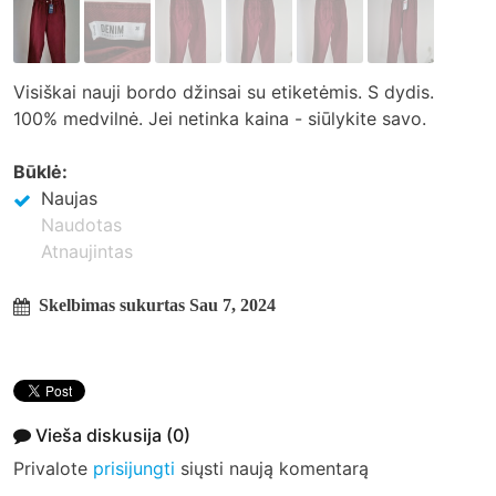
Visiškai nauji bordo džinsai su etiketėmis. S dydis.
100% medvilnė. Jei netinka kaina - siūlykite savo.
Būklė:
Naujas
Naudotas
Atnaujintas
Skelbimas sukurtas Sau 7, 2024
Vieša diskusija
(0)
Privalote
prisijungti
siųsti naują komentarą