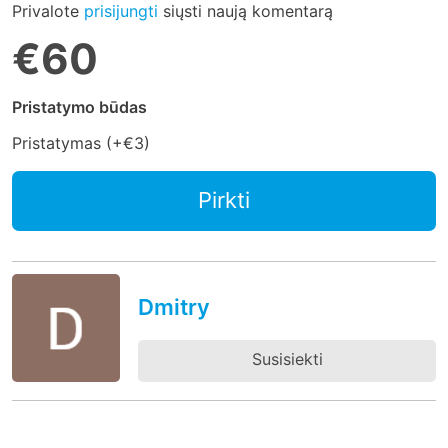
Privalote
prisijungti
siųsti naują komentarą
€60
Pristatymo būdas
Pristatymas (+
€3
)
Pirkti
Dmitry
Susisiekti