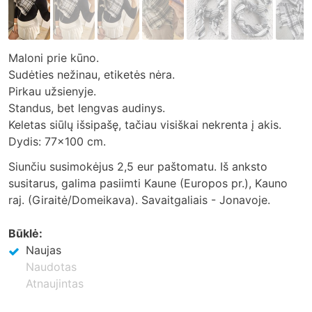
Maloni prie kūno.
Sudėties nežinau, etiketės nėra.
Pirkau užsienyje.
Standus, bet lengvas audinys.
Keletas siūlų išsipašę, tačiau visiškai nekrenta į akis.
Dydis: 77x100 cm.
Siunčiu susimokėjus 2,5 eur paštomatu. Iš anksto
susitarus, galima pasiimti Kaune (Europos pr.), Kauno
raj. (Giraitė/Domeikava). Savaitgaliais - Jonavoje.
Būklė:
Naujas
Naudotas
Atnaujintas