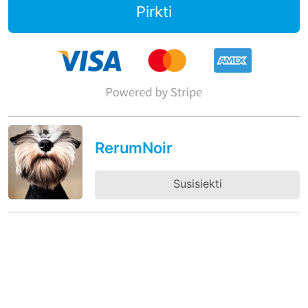
Pirkti
RerumNoir
Susisiekti