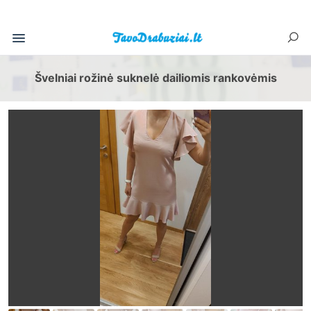
Švelniai rožinė suknelė dailiomis rankovėmis