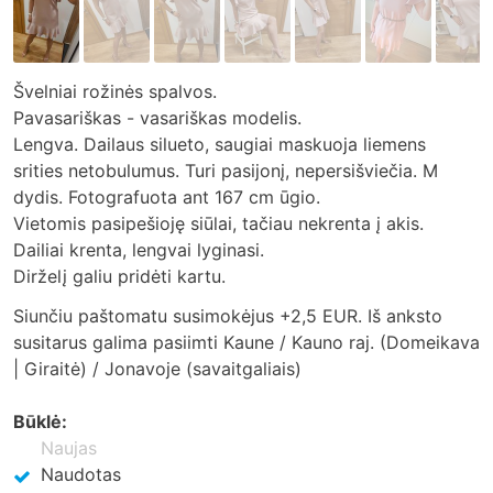
Švelniai rožinės spalvos.
Pavasariškas - vasariškas modelis.
Lengva. Dailaus silueto, saugiai maskuoja liemens
srities netobulumus. Turi pasijonį, nepersišviečia. M
dydis. Fotografuota ant 167 cm ūgio.
Vietomis pasipešioję siūlai, tačiau nekrenta į akis.
Dailiai krenta, lengvai lyginasi.
Dirželį galiu pridėti kartu.
Siunčiu paštomatu susimokėjus +2,5 EUR. Iš anksto
susitarus galima pasiimti Kaune / Kauno raj. (Domeikava
| Giraitė) / Jonavoje (savaitgaliais)
Būklė:
Naujas
Naudotas