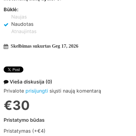
Būklė:
Naujas
Naudotas
Atnaujintas
Skelbimas sukurtas Geg 17, 2026
Vieša diskusija
(0)
Privalote
prisijungti
siųsti naują komentarą
€30
Pristatymo būdas
Pristatymas (+
€4
)