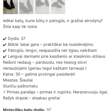
Ieškai batų, kurie būtų ir patogūs, ir gražiai atrodytų?
Šitie kaip tik tokie
✔️ Dydis: 37
✔️ Būklė: labai gera – praktiškai be nusidėvėjimo
✔️ Patogūs, lengvi, nespaudžia net ilgiau vaikštant
✔️ Lengvai derinami prie kasdienio ar klasikinio stiliaus.
Nešioti nedaug – parduodu, nes tiesiog stovi
nenaudojami (geriau tegul kažkam tarnauja )
Kaina: 30 – galima protingai pasiderėti
Miestas: Šiauliai
Siunčiu paštomatu
⚡ Pirmas parašęs – pirmas ir nupirks. Nerezervuoju ilgai.
Rašyk drąsiai – atsakau greitai
Moteriškų batų dydis:
37