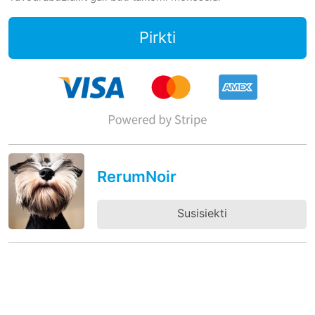
Pirkti
RerumNoir
Susisiekti