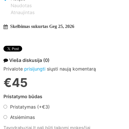
Naudotas
Atnaujintas
Skelbimas sukurtas Geg 25, 2026
Vieša diskusija
(0)
Privalote
prisijungti
siųsti naują komentarą
€45
Pristatymo būdas
Pristatymas (+
€3
)
Atsiėmimas
Tavodrabuziai.lt gali būti taikomi mokesčiai