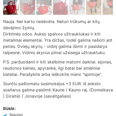
Nauja. Nei karto nedėvėta. Neturi trūkumų ar kitų
dėvėjimo žymių.
Dirbtinės odos. Aukso spalvos užtrauktukas ir kiti
metaliniai elementai. Yra diržas, todėl galima nešioti ant
peties. Dviejų skyrių - vidinį galima išimti ir pasidarys
talpesnė. Vidinis skyrius pilnai užsisega užtrauktuku.
P.S. parduodami ir kiti skelbime matomi daiktai: sijonas,
raudonos kelnės, apyrankė, ilgi batai bei smėliniai
bateliai. Parašykite arba ieškokite mano "spintoje".
Siunčiu paštomatu susimokėjus +3 EUR. Iš anksto
susitarus galima pasiimti Kaune / Kauno raj. (Domeikava
| Giraitė) / Jonavoje (savaitgaliais)
Būklė:
Naujas