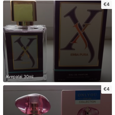
€4
Kvepalai 30ml
€4