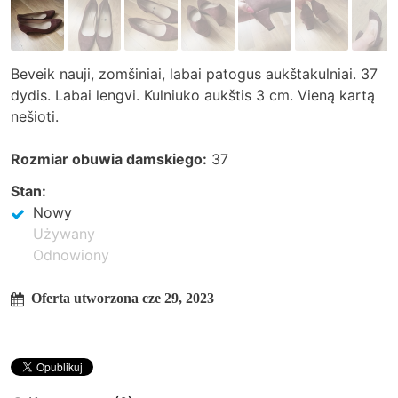
Beveik nauji, zomšiniai, labai patogus aukštakulniai. 37
dydis. Labai lengvi. Kulniuko aukštis 3 cm. Vieną kartą
nešioti.
Rozmiar obuwia damskiego:
37
Stan:
Nowy
Używany
Odnowiony
Oferta utworzona cze 29, 2023