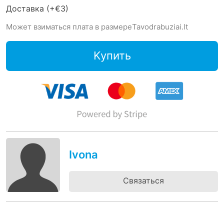
Доставка (+
€3
)
Может взиматься плата в размереTavodrabuziai.lt
Kупить
Ivona
Связаться