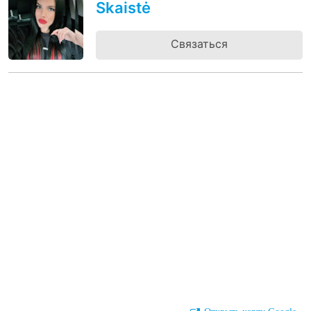
Skaistė
Связаться