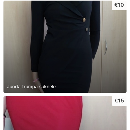
€10
Juoda trumpa suknelė
€15