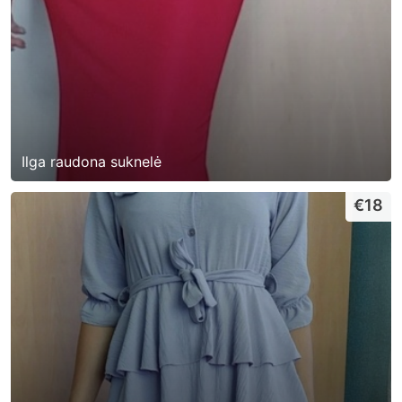
Ilga raudona suknelė
€18