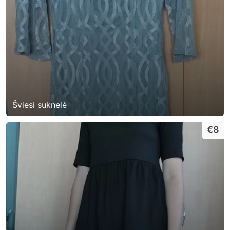
Šviesi suknelė
€8