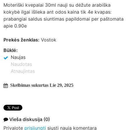
Moteriški kvepalai 30ml nauji su dėžute arabiška
kokybė ilgai išlieka ant odos kaina tik 4e kvapas:
prabangiai saldus siuntimas papildomai per paštomata
apie 0.90e
Prekės ženklas:
Vostok
Būklė:
Naujas
Naudotas
Atnaujintas
Skelbimas sukurtas Lie 29, 2025
Vieša diskusija
(0)
Privalote
prisijungti
siųsti naują komentarą